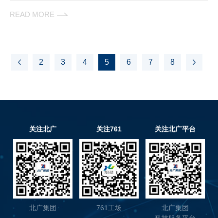
READ MORE
2
3
4
5
6
7
8
关注北广
关注761
关注北广平台
北广集团
761工场
北广集团
科技服务平台