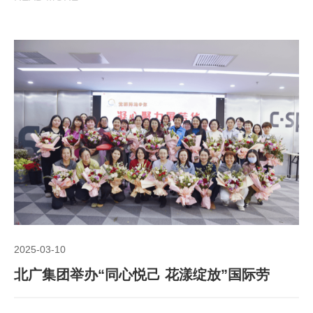
2025-03-10
北广集团举办“同心悦己 花漾绽放”国际劳