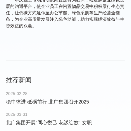
展的沟通平台，使企业员工在闲置物品交易中积极履行生态责
任，让低碳方式延伸至办公节能、绿色采购等生产经营全链
条，为企业高质量发展注入绿色动能，助力实现经济效益与生
态效益的双赢。
推荐新闻
2025-02-28
稳中求进 砥砺前行 北广集团召开2025
2025-03-31
北广集团开展“同心悦己 花漾绽放” 女职