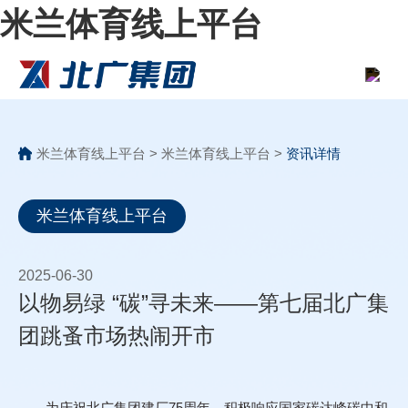
米兰体育线上平台
米兰体育线上平台
>
米兰体育线上平台
>
资讯详情
米兰体育线上平台
2025-06-30
以物易绿 “碳”寻未来——第七届北广集
团跳蚤市场热闹开市
为庆祝北广集团建厂75周年，积极响应国家碳达峰碳中和